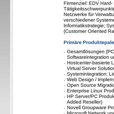
Firmenziel: EDV Hard-
Tätigkeitsschwerpunkt
Netzwerke für Verwaltu
verschiedener Systeme 
Informatikstrategie; S
(Customer Oriented Ra
Primäre Produktepale
Gesamtlösungen (PCs,
Softwareintegration 
Hostcenter-basierte 
Virtual Server Solutio
Systemintegration: 
Web Design / Implem
Open Source Migratio
Enterprise Linux Pr
HP Server/PC Produkt
Added Reseller)
Novell Groupware Pr
Microsoft Network u