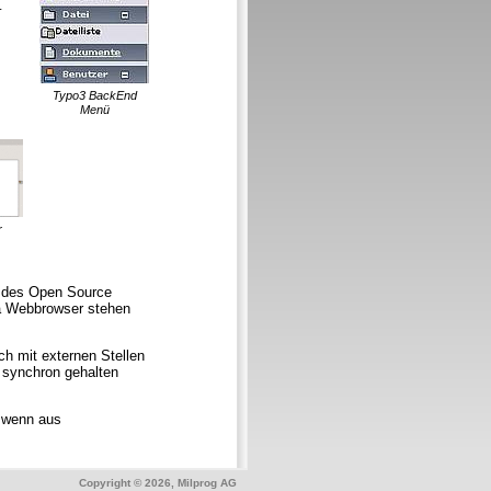
-
Typo3 BackEnd
Menü
r
s des Open Source
ia Webbrowser stehen
h mit externen Stellen
 synchron gehalten
, wenn aus
Copyright © 2026, Milprog AG