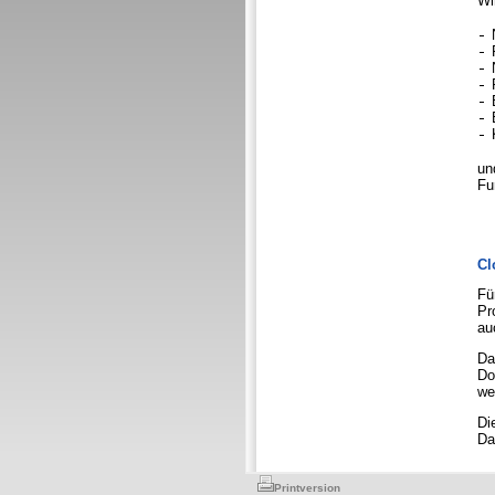
Wi
un
Fu
Cl
Fü
Pr
au
Da
Do
we
Di
Da
Printversion