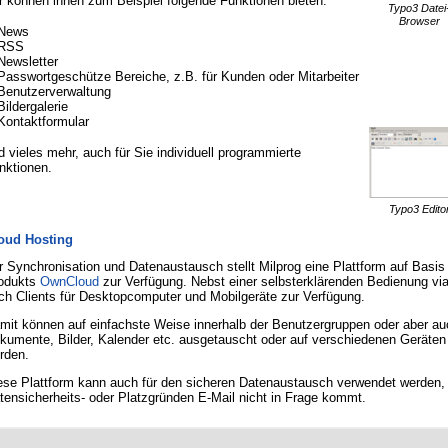
r können ihnen zum Beispiel folgende Funktionen bieten:
Typo3 Datei
Browser
News
RSS
Newsletter
Passwortgeschütze Bereiche, z.B. für Kunden oder Mitarbeiter
Benutzerverwaltung
Bildergalerie
Kontaktformular
d vieles mehr, auch für Sie individuell programmierte
nktionen.
Typo3 Edito
oud Hosting
r Synchronisation und Datenaustausch stellt Milprog eine Plattform auf Basi
odukts
OwnCloud
zur Verfügung. Nebst einer selbsterklärenden Bedienung v
ch Clients für Desktopcomputer und Mobilgeräte zur Verfügung.
mit können auf einfachste Weise innerhalb der Benutzergruppen oder aber auc
kumente, Bilder, Kalender etc. ausgetauscht oder auf verschiedenen Geräten
rden.
ese Plattform kann auch für den sicheren Datenaustausch verwendet werden
tensicherheits- oder Platzgründen E-Mail nicht in Frage kommt.