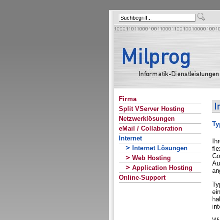
Firma
Split VServer Hosting
Netzwerklösungen
Ty
eMail / Collaboration
Internet
Ih
Internet Lösungen
fl
Co
Web Hosting
Au
Application Hosting
an
Online-Support
Ty
ei
ha
in